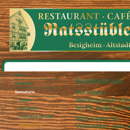
Home
Betriebsurlaub
Ratsstüble
Wir haben
Speisekarte
Betriebsurlaub vom
Suppen
bis 26. August 202
Vorspeisen
Fleischlose Gerichte
Bitte haben Sie
Verständnis, dass w
Hauptgerichte