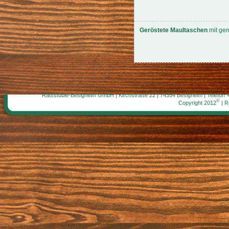
Geröstete Maultaschen
mit gem
Ratsstüble-Besigheim GmbH | Kirchstraße 22 | 74354 Besigheim | Telefon 
©
Copyright 2012
| R