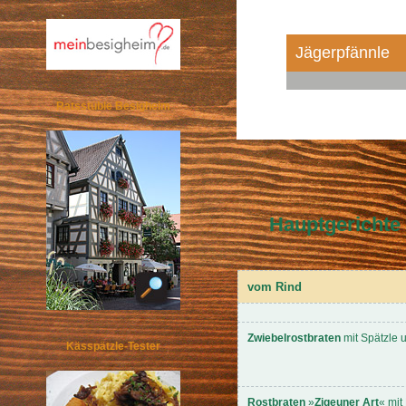
Jägerpfännle
Ratsstüble Besigheim
Hauptgerichte
vom Rind
Zwiebelrostbraten
mit Spätzle 
Kässpätzle-Tester
Rostbraten
»
Zigeuner Art
« mit