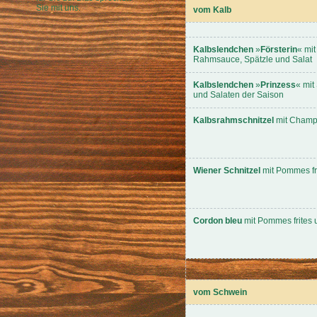
Sie mit uns.
vom Kalb
Kalbslendchen
»
Försterin
« mit
Rahmsauce, Spätzle und Salat
Kalbslendchen
»
Prinzess
« mit
und Salaten der Saison
Kalbsrahmschnitzel
mit Champi
Wiener Schnitzel
mit Pommes fri
Cordon bleu
mit Pommes frites 
vom Schwein