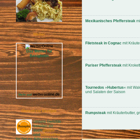
Mexikanisches Pfeffersteak
mi
Wetter
Filetsteak in Cognac
mit Kräute
Das Wetter für
Besigheim
Pariser Pfeffersteak
mit Kroket
Tournedos
»
Hubertus
« mit Wal
und Salaten der Saison
wetteronline.de
Mehr auf
Glutenfreie Rezepte
Rumpsteak
mit Kräuterbutter, 
Unsere Gerichte
bereiten wir
auch
gluten-
und
laktosefrei
für Sie zu. Bitte sprechen