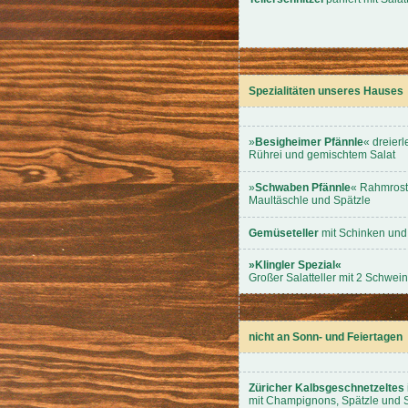
Spezialitäten unseres Hauses
»
Besigheimer Pfännle
« dreierl
Rührei und gemischtem Salat
»
Schwaben Pfännle
« Rahmrost
Maultäschle und Spätzle
Gemüseteller
mit Schinken und
»
Klingler Spezial
«
Großer Salatteller mit 2 Schwein
nicht an Sonn- und Feiertagen
Züricher Kalbsgeschnetzeltes
mit Champignons, Spätzle und S