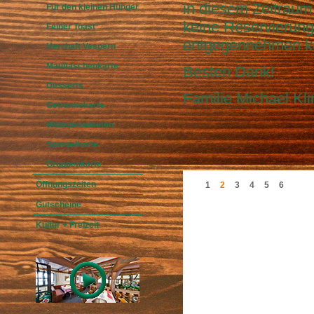
in diesem Zeitraum
Für den kleinen Hunger
keine Reservierun
Feiner Toast
entgegennehmen k
Herzhaft Vespern
Maultaschenkarte
Besten Dank!
Desserts
Familie Michael Kli
Getränkekarte
Wildspezialitäten
Spargelkarte
Gruppenkarte
Öffnungszeiten
1
2
3
4
5
6
Gutscheine
Kultur + Freizeit