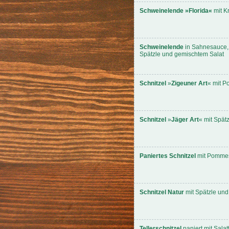
Schweinelende »Florida«
mit K
Schweinelende
in Sahnesauce,
Spätzle und gemischtem Salat
Schnitzel
»
Zigeuner Art
« mit P
Schnitzel
»
Jäger Art
« mit Spät
Paniertes Schnitzel
mit Pommes 
Schnitzel Natur
mit Spätzle und
Tellerschnitzel
paniert mit Salatt